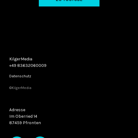
KilgerMedia
+49
83632060009
Datenschutz
©KilgerMedia
Adresse
Im Oberried 14
87459 Pfronten