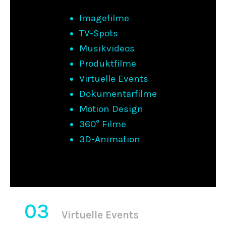
Imagefilme
TV-Spots
Musikvideos
Produktfilme
Virtuelle Events
Dokumentarfilme
Motion Design
360° Filme
3D-Animation
03
Virtuelle Events